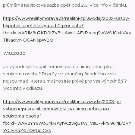
průměrná nabídková sazba opět pod 2%. Více info v článku.
https://www.realitymorava.cz/realitni-zpravodaj/2022-sazby-
hypotek-opet-klesly-pod-2-procenta?
fbclid=IwAR1M8uRKD0tZvBjLIAWJLAFkRzcaqSwWSJOxtiVXy
TiNadIvNIOCAN6pWBQ
7.10.2020
Je výhodnější koupit nemovitost na firmu, nebo jako
soukromá osoba? Rozdíly ve zdanění případného zisku
nejsou malé. Která z možností je právě pro vás výhodnější?
Víco info v odkazu.
https://www.realitymorava.cz/realitni-zpravodaj/2008-je-
vyhodnejsi-koupit-nemovitost-na-firmu-nebo-jako-
soukroma-osoba?
fbclid=IwAR2YY9Wo3nkRAyrvCzwg3sW_veE7vkr9l96nILrZvY
YQJvBqZGZQRUdlCVs