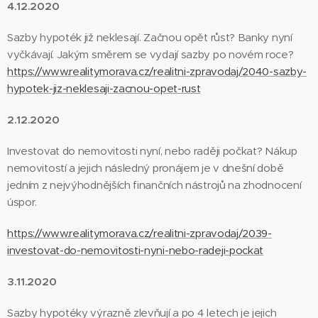
4.12.2020
Sazby hypoték již neklesají. Začnou opět růst? Banky nyní
vyčkávají. Jakým směrem se vydají sazby po novém roce?
https://www.realitymorava.cz/realitni-zpravodaj/2040-sazby-
hypotek-jiz-neklesaji-zacnou-opet-rust
2.12.2020
Investovat do nemovitosti nyní, nebo raději počkat? Nákup
nemovitostí a jejich následný pronájem je v dnešní době
jedním z nejvýhodnějších finančních nástrojů na zhodnocení
úspor.
https://www.realitymorava.cz/realitni-zpravodaj/2039-
investovat-do-nemovitosti-nyni-nebo-radeji-pockat
3.11.2020
Sazby hypotéky výrazně zlevňují a po 4 letech je jejich