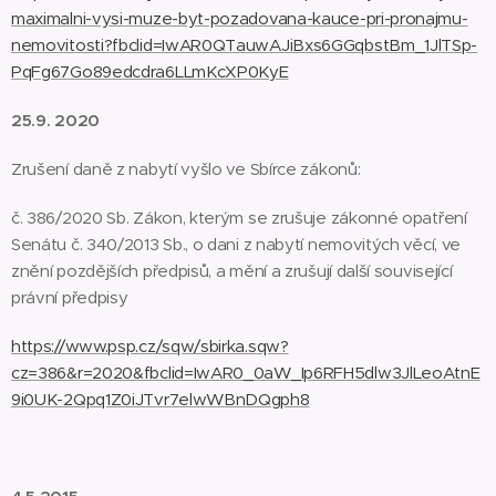
maximalni-vysi-muze-byt-pozadovana-kauce-pri-pronajmu-
nemovitosti?fbclid=IwAR0QTauwAJiBxs6GGqbstBm_1JlTSp-
PqFg67Go89edcdra6LLmKcXP0KyE
25.9. 2020
Zrušení daně z nabytí vyšlo ve Sbírce zákonů:
č. 386/2020 Sb. Zákon, kterým se zrušuje zákonné opatření
Senátu č. 340/2013 Sb., o dani z nabytí nemovitých věcí, ve
znění pozdějších předpisů, a mění a zrušují další související
právní předpisy
https://www.psp.cz/sqw/sbirka.sqw?
cz=386&r=2020&fbclid=IwAR0_0aW_Ip6RFH5dlw3JlLeoAtnE
9i0UK-2Qpq1Z0iJTvr7elwWBnDQgph8