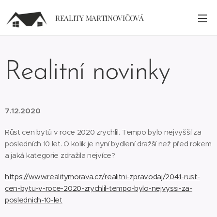
REALITY MARTINOVIČOVÁ
Realitní novinky
7.12.2020
Růst cen bytů v roce 2020 zrychlil. Tempo bylo nejvyšší za
posledních 10 let. O kolik je nyní bydlení dražší než před rokem
a jaká kategorie zdražila nejvíce?
https://www.realitymorava.cz/realitni-zpravodaj/2041-rust-
cen-bytu-v-roce-2020-zrychlil-tempo-bylo-nejvyssi-za-
poslednich-10-let