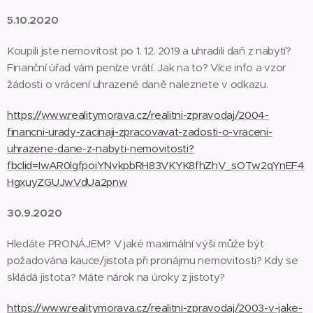
5.10.2020
Koupili jste nemovitost po 1. 12. 2019 a uhradili daň z nabytí?
Finanční úřad vám peníze vrátí. Jak na to? Více info a vzor
žádosti o vrácení uhrazené daně naleznete v odkazu.
https://www.realitymorava.cz/realitni-zpravodaj/2004-
financni-urady-zacinaji-zpracovavat-zadosti-o-vraceni-
uhrazene-dane-z-nabyti-nemovitosti?
fbclid=IwAR0lgfpoiYNvkpbRH83VKYK8fhZhV_sOTw2qYnEF4
HgxuyZGUJwVdUa2pnw
30.9.2020
Hledáte PRONÁJEM? V jaké maximální výši může být
požadována kauce/jistota při pronájmu nemovitosti? Kdy se
skládá jistota? Máte nárok na úroky z jistoty?
https://www.realitymorava.cz/realitni-zpravodaj/2003-v-jake-