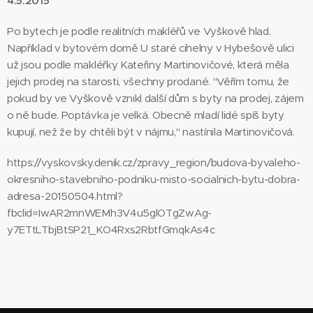
4.5.2015
Po bytech je podle realitních makléřů ve Vyškově hlad.
Například v bytovém domě U staré cihelny v Hybešově ulici
už jsou podle makléřky Kateřiny Martinovičové, která měla
jejich prodej na starosti, všechny prodané. "Věřím tomu, že
pokud by ve Vyškově vznikl další dům s byty na prodej, zájem
o ně bude. Poptávka je velká. Obecně mladí lidé spíš byty
kupují, než že by chtěli být v nájmu," nastínila Martinovičová.
https://vyskovsky.denik.cz/zpravy_region/budova-byvaleho-
okresniho-stavebniho-podniku-misto-socialnich-bytu-dobra-
adresa-20150504.html?
fbclid=IwAR2mnWEMh3V4u5glOTgZwAg-
y7ETtLTbjBtSP21_KO4Rxs2RbtfGmqkAs4c